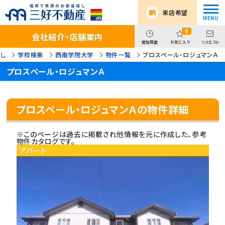
来店希望
0
会社紹介・店舗案内
閲覧履歴
お気に入り
リクエスト
し
学校検索
西南学院大学
物件一覧
プロスペール・ロジュマンＡ
プロスペール・ロジュマンＡ
プロスペール・ロジュマンＡの物件詳細
※このページは過去に掲載され他情報を元に作成した、参考
物件カタログです。
アパート