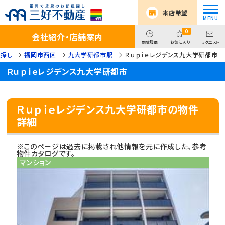
来店希望
0
会社紹介・店舗案内
閲覧履歴
お気に入り
リクエスト
探し
福岡市西区
九大学研都市駅
Ｒｕｐｉｅレジデンス九大学研都市
Ｒｕｐｉｅレジデンス九大学研都市
Ｒｕｐｉｅレジデンス九大学研都市の物件
詳細
※このページは過去に掲載され他情報を元に作成した、参考
物件カタログです。
マンション