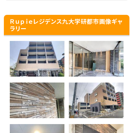
Ｒｕｐｉｅレジデンス九大学研都市画像ギャ
ラリー