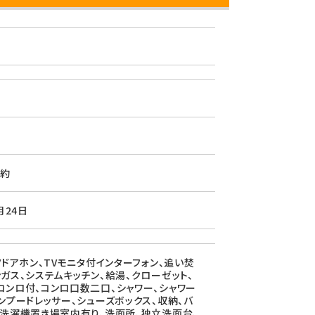
約
月24日
Vドアホン、TVモニタ付インターフォン、追い焚
ンガス、システムキッチン、給湯、クローゼット、
コンロ付、コンロ口数二口、シャワー、シャワー
ャンプードレッサー、シューズボックス、収納、バ
、洗濯機置き場室内有り、洗面所、独立洗面台、