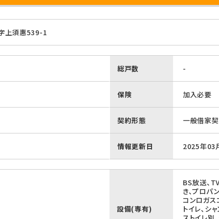
上須惠539-1
総戸数
-
保険
加入必要
契約形態
一般借家契
情報更新日
2025年03
BS放送、T
き、プロパ
コンロガス
設備(専有)
トイレ、シ
ストイレ別