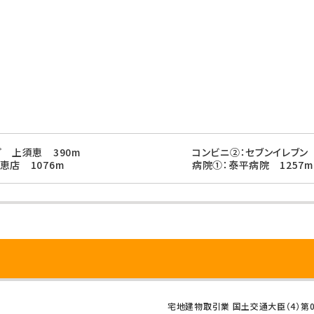
プ 上須恵 390m
コンビニ②：セブンイレブン
恵店 1076m
病院①：泰平病院 1257m
宅地建物取引業 国土交通大臣（4）第0