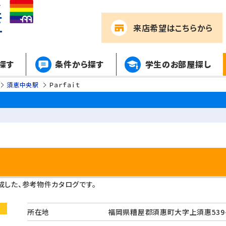
来店希望
はこちらから
探す
条件から探す
学生のお部屋探し
須恵中央駅
Ｐａｒｆａｉｔ
した、参考物件カタログです。
所在地
福岡県糟屋郡須惠町大字上須惠53