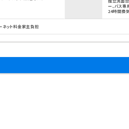
独立洗面台
ー、バス専
24時間換
ターネット料金家主負担