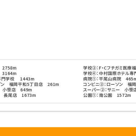
2758m
学校②：F・Cフチガミ医療
3164m
学校④：中村国際ホテル専門
門学校 1443m
病院①：平尾山病院 465
ブン 福岡平和5丁目店 261m
コンビニ②：ローソン 福岡
 小笹店 649m
スーパー②：サニー 小笹店
 長尾店 1673m
公園①：南公園 1572m