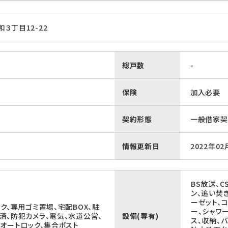
３丁目12-22
総戸数
-
保険
加入必要
契約形態
一般借家契
情報更新日
2022年02
BS放送、C
ン、追い焚
ーゼット、
ク、専用ゴミ置場、宅配BOX、駐
ー、シャワ
済、防犯カメラ、電気、水道公営、
設備(専有)
ス、収納、
オートロック、集合ポスト