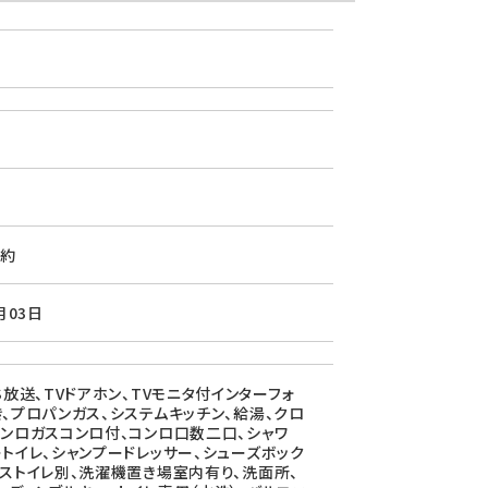
約
月03日
S放送、TVドアホン、TVモニタ付インターフォ
き、プロパンガス、システムキッチン、給湯、クロ
コンロガスコンロ付、コンロ口数二口、シャワ
ートイレ、シャンプードレッサー、シューズボック
バストイレ別、洗濯機置き場室内有り、洗面所、