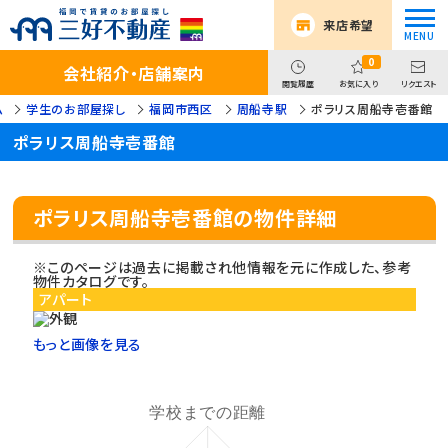
来店希望
0
会社紹介・店舗案内
閲覧履歴
お気に入り
リクエスト
ム
学生のお部屋探し
福岡市西区
周船寺駅
ポラリス周船寺壱番館
ポラリス周船寺壱番館
ポラリス周船寺壱番館の物件詳細
※このページは過去に掲載され他情報を元に作成した、参考
物件カタログです。
アパート
もっと画像を見る