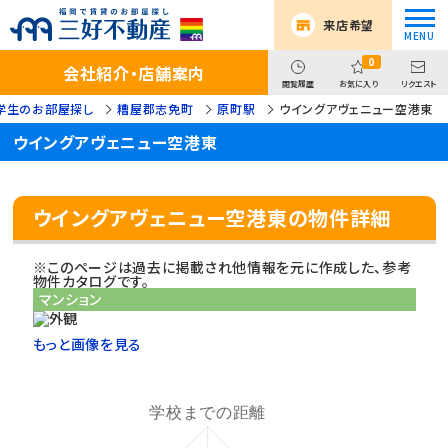
来店希望
0
会社紹介・店舗案内
閲覧履歴
お気に入り
リクエスト
学生のお部屋探し
糟屋郡志免町
原町駅
ウイングアヴェニュー空港東
ウイングアヴェニュー空港東
ウイングアヴェニュー空港東の物件詳細
※このページは過去に掲載され他情報を元に作成した、参考
物件カタログです。
マンション
もっと画像を見る