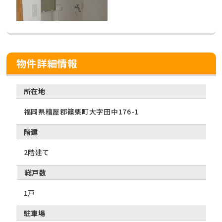
物件詳細情報
所在地
福岡県糟屋郡篠栗町大字田中176-1
階建
2階建て
総戸数
1戸
駐車場