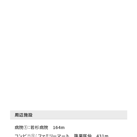
周辺施設
病院①：若杉病院 164m
コンビニ①：ファミリーマート 篠栗尾仲 431m