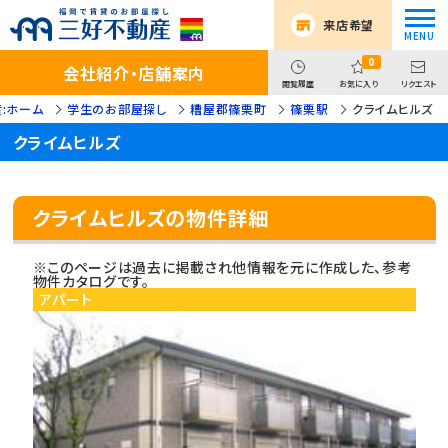
来店希望
0
会社紹介・店舗案内
閲覧履歴
お気に入り
リクエスト
:ホーム
学生のお部屋探し
糟屋郡篠栗町
篠栗駅
クライムヒルズ
クライムヒルズ
クライムヒルズの物件詳細
※このページは過去に掲載され他情報を元に作成した、参考
物件カタログです。
アパート