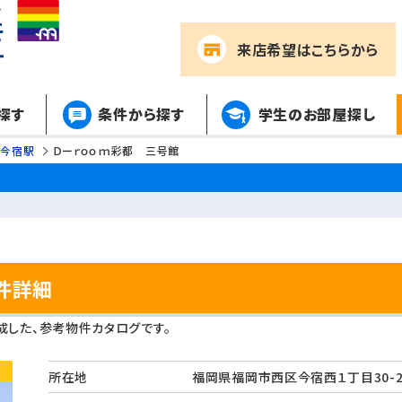
来店希望
はこちらから
探す
条件から探す
学生のお部屋探し
今宿駅
Ｄーｒｏｏｍ彩都 三号館
件詳細
した、参考物件カタログです。
所在地
福岡県福岡市西区今宿西１丁目30