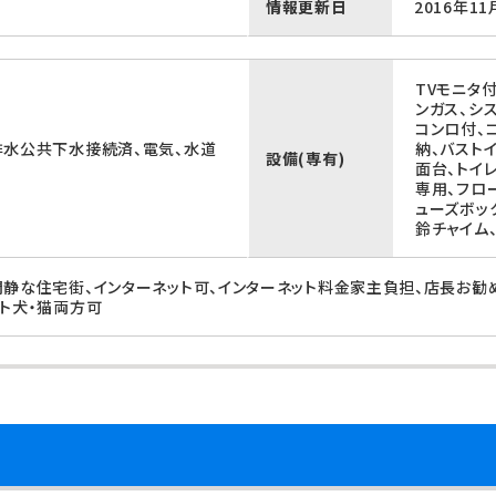
情報更新日
2016年11
TVモニタ
ンガス、シ
コンロ付、
排水公共下水接続済、電気、水道
納、バスト
設備(専有)
面台、トイ
専用、フロ
ューズボッ
鈴チャイム
閑静な住宅街、インターネット可、インターネット料金家主負担、店長お勧
ット犬・猫両方可