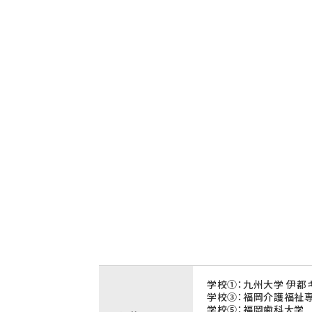
学校①：九州大学 伊都キ
学校③：福岡介護福祉専
学校⑤：福岡歯科大学 