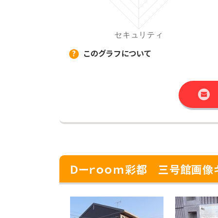
このグラフについて
Ｄーｒｏｏｍ彩都 三号館画像