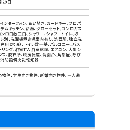
月29日
付インターフォン、追い焚き、カードキー、プロパ
ステムキッチン、給湯、クローゼット、コンロガス
コンロ口数三口、シャワー、シャワートイレ、収
イレ別、洗濯機置き場室内有り、洗面所、独立洗
レ専用（水洗）、トイレ数一基、バルコニー、バス
ーリング、浴室TV、浴室乾燥、エアコン、大型シ
クス、脱衣所、暖房便座、洗面台、角部屋、呼び
、消防設備火災報知器
め物件、学生向き物件、新婚向き物件、一人暮