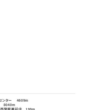
ンター 4609m
8040m
西警察署前店 199m