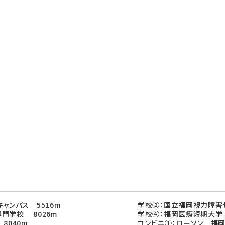
ャンパス 5516m
学校②：国立福岡視力障害セ
門学校 8026m
学校④：福岡医療短期大学 
8040m
コンビニ①：ローソン 福岡