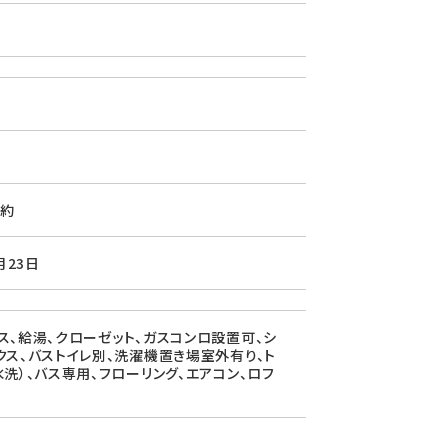
約
月23日
ス、給湯、クローゼット、ガスコンロ設置可、シ
クス、バストイレ別、洗濯機置き場室外有り、ト
水洗）、バス専用、フローリング、エアコン、ロフ