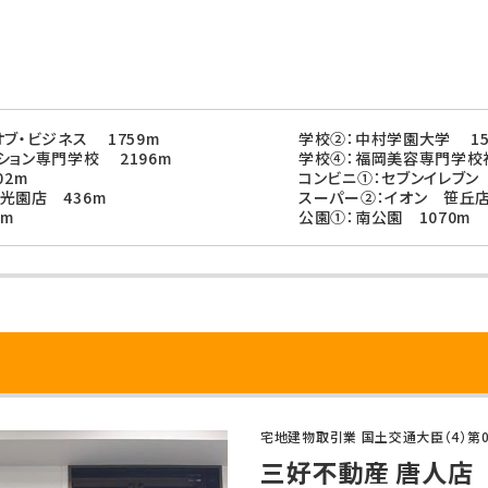
ブ・ビジネス 1759m
学校②：中村学園大学 15
ション専門学校 2196m
学校④：福岡美容専門学校福
02m
コンビニ①：セブンイレブン
光園店 436m
スーパー②：イオン 笹丘店
1m
公園①：南公園 1070m
宅地建物取引業 国土交通大臣（4）第0
三好不動産 唐人店