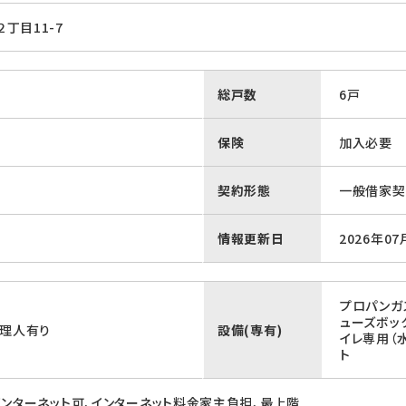
丁目11-7
総戸数
6戸
保険
加入必要
契約形態
一般借家契
情報更新日
2026年07
プロパンガ
ューズボッ
管理人有り
設備(専有)
イレ専用（
ト
インターネット可、インターネット料金家主負担、最上階