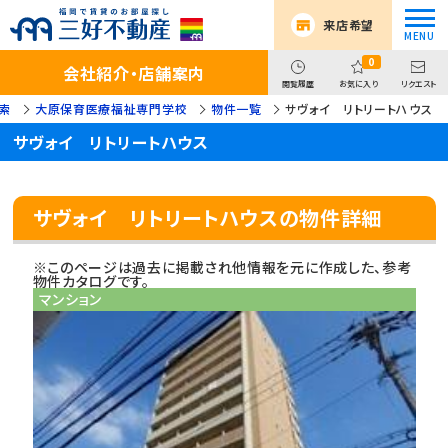
来店希望
0
会社紹介・店舗案内
閲覧履歴
お気に入り
リクエスト
索
大原保育医療福祉専門学校
物件一覧
サヴォイ リトリートハウス
サヴォイ リトリートハウス
サヴォイ リトリートハウスの物件詳細
※このページは過去に掲載され他情報を元に作成した、参考
物件カタログです。
マンション