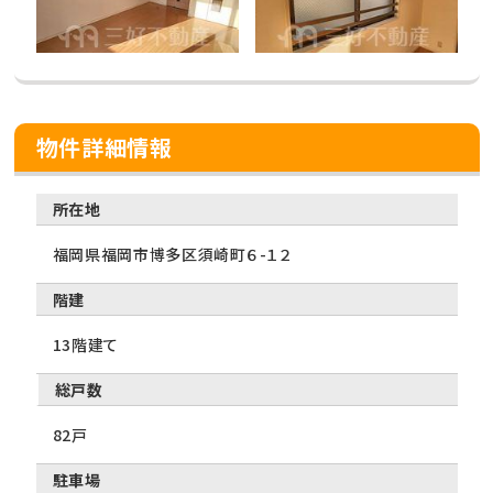
物件詳細情報
所在地
福岡県福岡市博多区須崎町６-１２
階建
13階建て
総戸数
82戸
駐車場