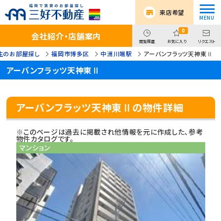
来店希望
0
会社紹介・店舗案内
閲覧履歴
お気に入り
リクエスト
生のお部屋探し
福岡市博多区
中洲川端駅
アーバンフラッツ天神東Ⅱ
アーバンフラッツ天神東Ⅱ
アーバンフラッツ天神東Ⅱの物件詳細
※このページは過去に掲載され他情報を元に作成した、参考
物件カタログです。
マンション