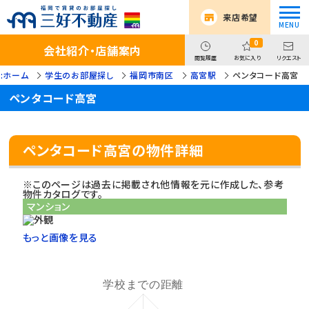
来店希望
0
会社紹介・店舗案内
閲覧履歴
お気に入り
リクエスト
:ホーム
学生のお部屋探し
福岡市南区
高宮駅
ペンタコード高宮
ペンタコード高宮
ペンタコード高宮の物件詳細
※このページは過去に掲載され他情報を元に作成した、参考
物件カタログです。
マンション
もっと画像を見る