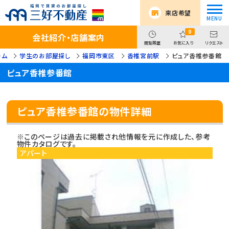
来店希望
0
会社紹介・店舗案内
閲覧履歴
お気に入り
リクエスト
ーム
学生のお部屋探し
福岡市東区
香椎宮前駅
ピュア香椎参番館
ピュア香椎参番館
ピュア香椎参番館の物件詳細
※このページは過去に掲載され他情報を元に作成した、参考
物件カタログです。
アパート