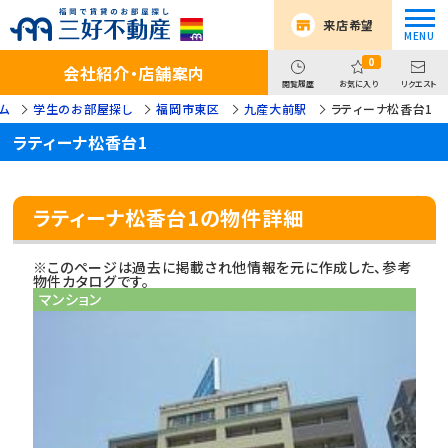
来店希望
0
会社紹介・店舗案内
閲覧履歴
お気に入り
リクエスト
ム
学生のお部屋探し
福岡市東区
九産大前駅
ラティーナ松香台1
ラティーナ松香台1
ラティーナ松香台1の物件詳細
※このページは過去に掲載され他情報を元に作成した、参考
物件カタログです。
マンション