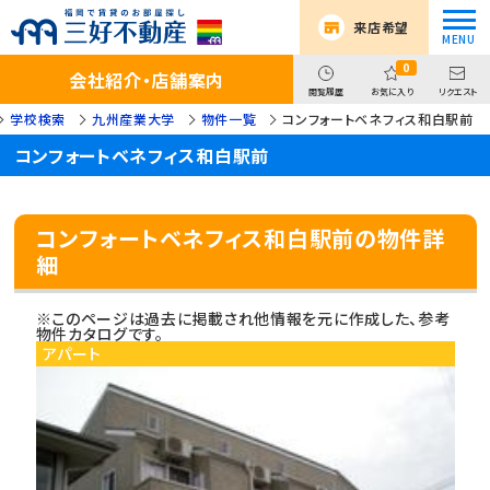
来店希望
0
会社紹介・店舗案内
閲覧履歴
お気に入り
リクエスト
学校検索
九州産業大学
物件一覧
コンフォートベネフィス和白駅前
コンフォートベネフィス和白駅前
コンフォートベネフィス和白駅前の物件詳
細
※このページは過去に掲載され他情報を元に作成した、参考
物件カタログです。
アパート