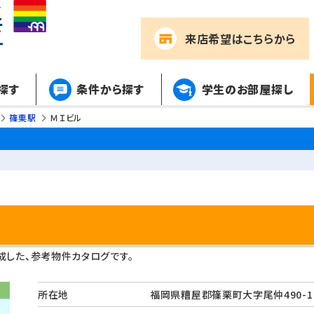
来店希望
はこちらから
探す
条件から探す
学生のお部屋探し
篠栗駅
ＭＩビル
した、参考物件カタログです。
所在地
福岡県糟屋郡篠栗町大字尾仲490