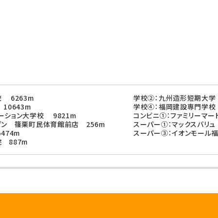
 6263m
学校②：九州造形短期大学 
10643m
学校④：福岡建設専門学校 
ーション大学校 9821m
コンビニ①：ファミリーマー
ブン 篠栗町民体育館前店 256m
スーパー①：マックスバリュ
474m
スーパー③：イオンモール福
 887m