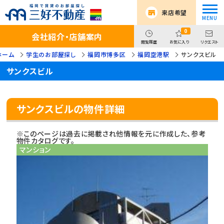
来店希望
0
会社紹介・店舗案内
閲覧履歴
お気に入り
リクエスト
ホーム
学生のお部屋探し
福岡市博多区
福岡空港駅
サンクスビル
サンクスビル
サンクスビルの物件詳細
※このページは過去に掲載され他情報を元に作成した、参考
物件カタログです。
マンション