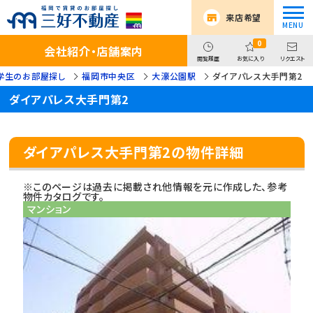
来店希望
0
会社紹介・店舗案内
閲覧履歴
お気に入り
リクエスト
学生のお部屋探し
福岡市中央区
大濠公園駅
ダイアパレス大手門第2
ダイアパレス大手門第2
ダイアパレス大手門第2の物件詳細
※このページは過去に掲載され他情報を元に作成した、参考
物件カタログです。
マンション