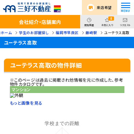
来店希望
0
会社紹介・店舗案内
閲覧履歴
お気に入り
リクエスト
:ホーム
学生のお部屋探し
福岡市早良区
藤崎駅
ユーテラス高取
ユーテラス高取
ユーテラス高取の物件詳細
※このページは過去に掲載され他情報を元に作成した、参考
物件カタログです。
マンション
もっと画像を見る