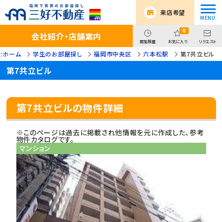
来店希望
0
会社紹介・店舗案内
閲覧履歴
お気に入り
リクエスト
:ホーム
学生のお部屋探し
福岡市中央区
六本松駅
第7共立ビル
第7共立ビル
第7共立ビルの物件詳細
※このページは過去に掲載され他情報を元に作成した、参考
物件カタログです。
マンション