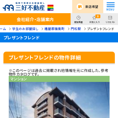
来店希望
0
会社紹介・店舗案内
閲覧履歴
お気に入り
リクエスト
ーム
学生のお部屋探し
糟屋郡篠栗町
門松駅
プレザントフレンド
プレザントフレンド
プレザントフレンドの物件詳細
※このページは過去に掲載され他情報を元に作成した、参考
物件カタログです。
マンション