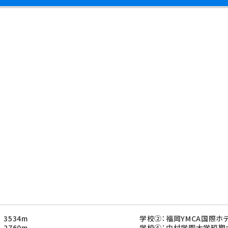
3534m
学校②：福岡YMCA国際ホ
2760m
学校④：中村学園大学短期大