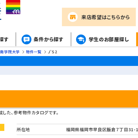
来店希望
はこちらから
探す
条件から探す
学生のお部屋探し
西南学院大学
物件一覧
Ｊ’Ｓ2
した、参考物件カタログです。
所在地
福岡県福岡市早良区飯倉７丁目31