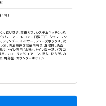
約
月19日
ォン、追い焚き、都市ガス、システムキッチン、給
ゼット、コンロIH、コンロ口数三口、シャワー、シ
レ、シャンプードレッサー、シューズボックス、収
イレ別、洗濯機置き場室内有り、洗濯機、洗面
面台、トイレ専用（水洗）、トイレ数一基、バルコ
専用、フローリング、エアコン、押入、脱衣所、内
台、角部屋、カウンターキッチン