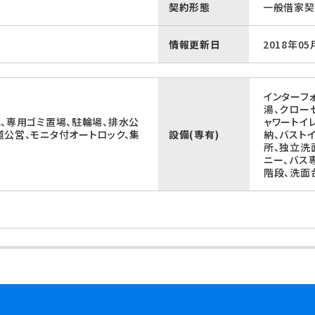
契約形態
一般借家契
情報更新日
2018年05
インターフ
湯、クロー
他、専用ゴミ置場、駐輪場、排水公
ャワートイ
道公営、モニタ付オートロック、集
設備(専有)
納、バスト
所、独立洗
ニー、バス
階段、洗面