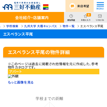
来店希望
0
会社紹介・店舗案内
閲覧履歴
お気に入り
リクエスト
し
学校検索
九州大学 大橋キャンパス
物件一覧
エスペランス平尾
エスペランス平尾
エスペランス平尾の物件詳細
※このページは過去に掲載され他情報を元に作成した、参考
物件カタログです。
アパート
もっと画像を見る