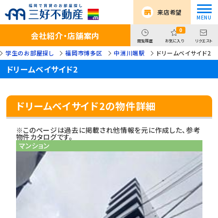
来店希望
0
会社紹介・店舗案内
閲覧履歴
お気に入り
リクエスト
学生のお部屋探し
福岡市博多区
中洲川端駅
ドリームベイサイド2
ドリームベイサイド2
ドリームベイサイド2の物件詳細
※このページは過去に掲載され他情報を元に作成した、参考
物件カタログです。
マンション