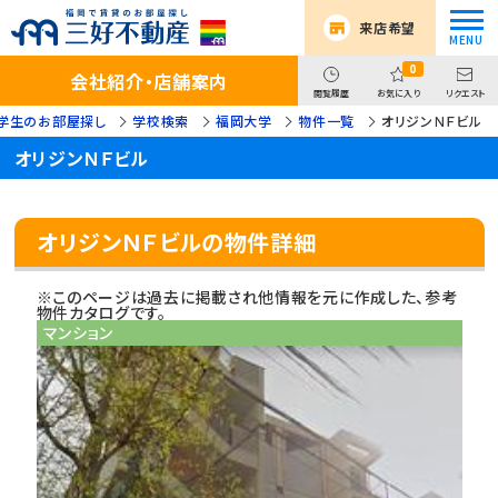
来店希望
0
会社紹介・店舗案内
閲覧履歴
お気に入り
リクエスト
学生のお部屋探し
学校検索
福岡大学
物件一覧
オリジンＮＦビル
オリジンＮＦビル
オリジンＮＦビルの物件詳細
※このページは過去に掲載され他情報を元に作成した、参考
物件カタログです。
マンション