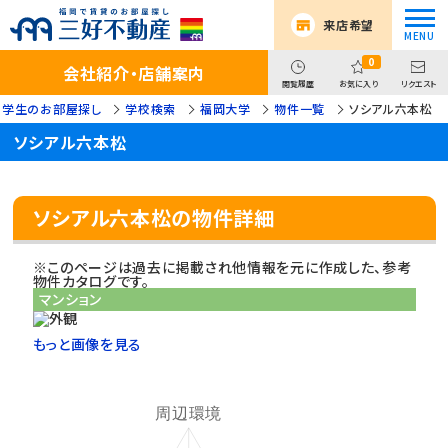
来店希望
0
会社紹介・店舗案内
閲覧履歴
お気に入り
リクエスト
学生のお部屋探し
学校検索
福岡大学
物件一覧
ソシアル六本松
ソシアル六本松
ソシアル六本松の物件詳細
※このページは過去に掲載され他情報を元に作成した、参考
物件カタログです。
マンション
もっと画像を見る