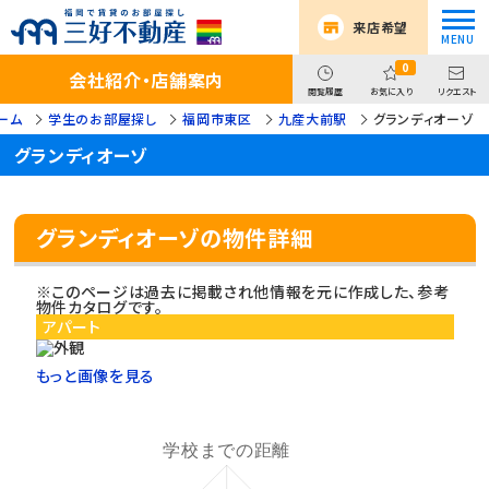
来店希望
0
会社紹介・店舗案内
閲覧履歴
お気に入り
リクエスト
ーム
学生のお部屋探し
福岡市東区
九産大前駅
グランディオーゾ
グランディオーゾ
グランディオーゾの物件詳細
※このページは過去に掲載され他情報を元に作成した、参考
物件カタログです。
アパート
もっと画像を見る