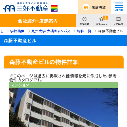
来店希望
0
会社紹介・店舗案内
閲覧履歴
お気に入り
リクエスト
探し
学校検索
九州大学 大橋キャンパス
物件一覧
森藤不動産ビル
森藤不動産ビル
森藤不動産ビルの物件詳細
※このページは過去に掲載され他情報を元に作成した、参考
物件カタログです。
マンション