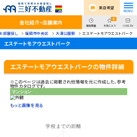
来店希望
0
会社紹介・店舗案内
閲覧履歴
お気に入り
リクエスト
お部屋探し
福岡市中央区
大濠公園駅
エステートモアウエストパーク
エステートモアウエストパーク
エステートモアウエストパークの物件詳細
※このページは過去に掲載され他情報を元に作成した、参考
物件カタログです。
マンション
もっと画像を見る