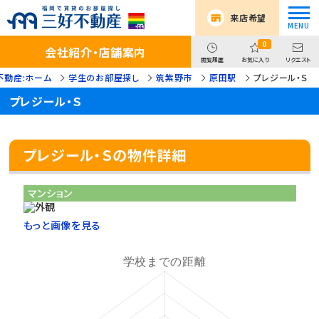
来店希望
0
会社紹介・店舗案内
閲覧履歴
お気に入り
リクエスト
不動産:ホーム
学生のお部屋探し
筑紫野市
原田駅
プレジール・Ｓ
プレジール・Ｓ
プレジール・Ｓの物件詳細
マンション
もっと画像を見る