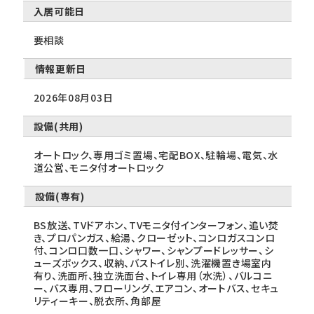
入居可能日
要相談
情報更新日
2026年08月03日
設備(共用)
オートロック、専用ゴミ置場、宅配BOX、駐輪場、電気、水
道公営、モニタ付オートロック
設備(専有)
BS放送、TVドアホン、TVモニタ付インターフォン、追い焚
き、プロパンガス、給湯、クローゼット、コンロガスコンロ
付、コンロ口数一口、シャワー、シャンプードレッサー、シ
ューズボックス、収納、バストイレ別、洗濯機置き場室内
有り、洗面所、独立洗面台、トイレ専用（水洗）、バルコニ
ー、バス専用、フローリング、エアコン、オートバス、セキュ
リティーキー、脱衣所、角部屋