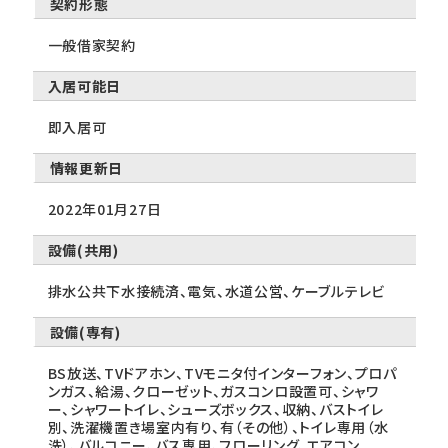
契約形態
一般借家契約
入居可能日
即入居可
情報更新日
2022年01月27日
設備(共用)
排水公共下水接続済、電気、水道公営、ケーブルテレビ
設備(専有)
BS放送、TVドアホン、TVモニタ付インターフォン、プロパ
ンガス、給湯、クローゼット、ガスコンロ設置可、シャワ
ー、シャワートイレ、シューズボックス、収納、バストイレ
別、洗濯機置き場室内有り、有（その他）、トイレ専用（水
洗）、バルコニー、バス専用、フローリング、エアコン