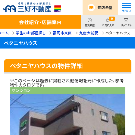
来店希望
0
会社紹介・店舗案内
閲覧履歴
お気に入り
リクエスト
ホーム
学生のお部屋探し
福岡市東区
九産大前駅
ベタニヤハウス
ベタニヤハウス
ベタニヤハウスの物件詳細
※このページは過去に掲載され他情報を元に作成した、参考
物件カタログです。
マンション