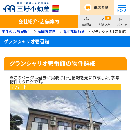
来店希望
0
会社紹介・店舗案内
閲覧履歴
お気に入り
リクエスト
学生のお部屋探し
福岡市東区
香椎花園前駅
グランシャリオ壱番館
グランシャリオ壱番館
グランシャリオ壱番館の物件詳細
※このページは過去に掲載され他情報を元に作成した、参考
物件カタログです。
アパート