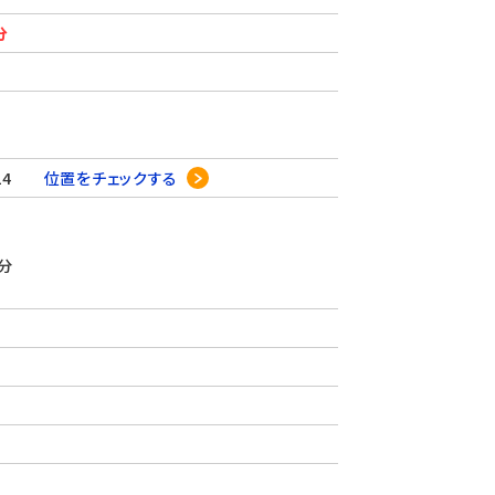
分
-24
位置をチェックする
分