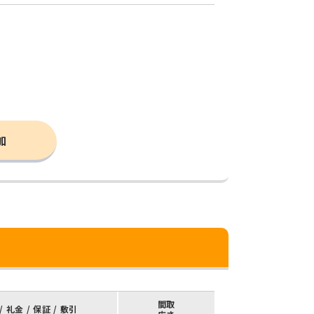
加
間取
/ 礼金 / 保証 / 敷引