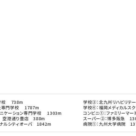
校 738m
学校②：北九州リハビリテー
専門学校 1787m
学校④：福岡メディカルスク
ニケーション専門学校 1303m
コンビニ①：ファミリーマー
 空港通り豊店 388m
スーパー②：博多阪急 13
ナルシティオーパ 1842m
病院①：九州大学病院 13