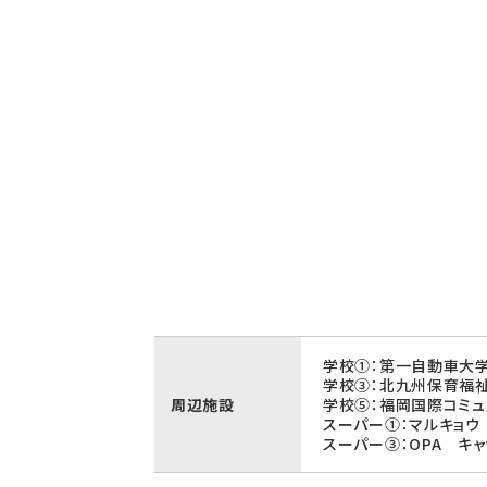
学校①：第一自動車大学
学校③：北九州保育福祉
周辺施設
学校⑤：福岡国際コミュ
スーパー①：マルキョウ
スーパー③：OPA キャ