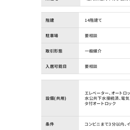
階建
14階建て
駐車場
要相談
取引形態
一般媒介
入居可能日
要相談
エレベーター、オートロッ
設備(共用)
水公共下水接続済、電気
タ付オートロック
条件
コンビニまで３分以内、