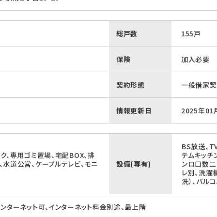
総戸数
155戸
保険
加入必要
契約形態
一般借家契
情報更新日
2025年01
BS放送、
ク、専用ゴミ置場、宅配BOX、排
テムキッチ
、水道公営、ケーブルテレビ、モニ
設備(専有)
ンロ口数二
レ別、洗濯
洗）、バル
インターネット可、インターネット料金別途、最上階