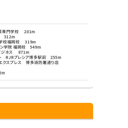
菓専門学校 201m
312m
学校福岡校 319m
ン学院 福岡校 549m
ジネス 871m
ト RJRプレシア博多駅前 255m
ュエクスプレス 博多消防署通り店
2m