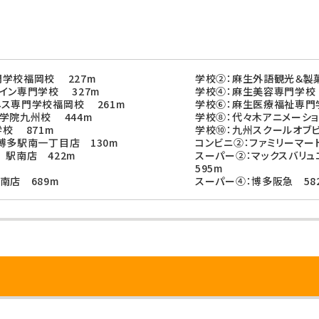
学校福岡校 227m
学校②：麻生外語観光＆製
イン専門学校 327m
学校④：麻生美容専門学校 
ス専門学校福岡校 261m
学校⑥：麻生医療福祉専門
学院九州校 444m
学校⑧：代々木アニメーショ
校 871m
学校⑩：九州スクールオブビ
博多駅南一丁目店 130m
コンビニ②：ファミリーマー
 駅南店 422m
スーパー②：マックスバリ
595m
南店 689m
スーパー④：博多阪急 58