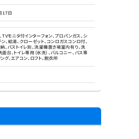
月17日
、TVモニタ付インターフォン、プロパンガス、シ
チン、給湯、クローゼット、コンロガスコンロ付、
収納、バストイレ別、洗濯機置き場室内有り、洗
洗面台、トイレ専用（水洗）、バルコニー、バス専
リング、エアコン、ロフト、脱衣所