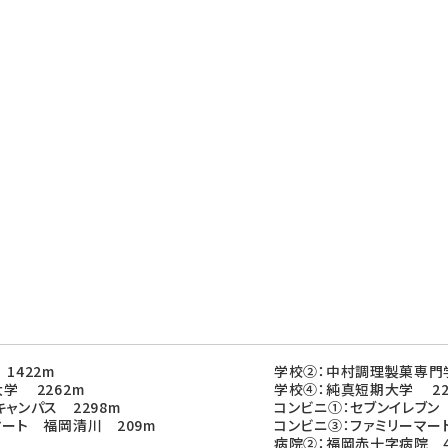
1422m
学校②：中村調理製菓専門学
学 2262m
学校④：純真短期大学 22
ャンパス 2298m
コンビニ①：セブンイレブン
マート 福岡清川 209m
コンビニ③：ファミリーマー
病院②：福岡赤十字病院 4