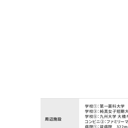
学校①：第一薬科大学 
学校③：純真女子短期大
学校⑤：九州大学 大橋キ
周辺施設
コンビニ②：ファミリー
病院①：堤病院 322m