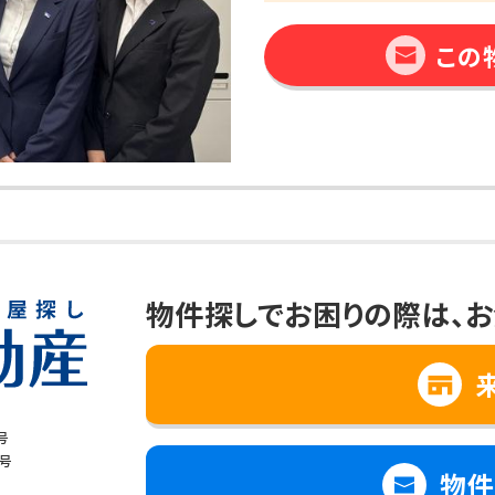
この
物件探しでお困りの際は、
お
号
8号
物件