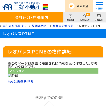
来店希望
0
会社紹介・店舗案内
閲覧履歴
お気に入り
リクエスト
学生のお部屋探し
福岡市西区
九大学研都市駅
レオパレスＰＩＮＥ
レオパレスＰＩＮＥ
レオパレスＰＩＮＥの物件詳細
※このページは過去に掲載され他情報を元に作成した、参考
物件カタログです。
マンション
もっと画像を見る