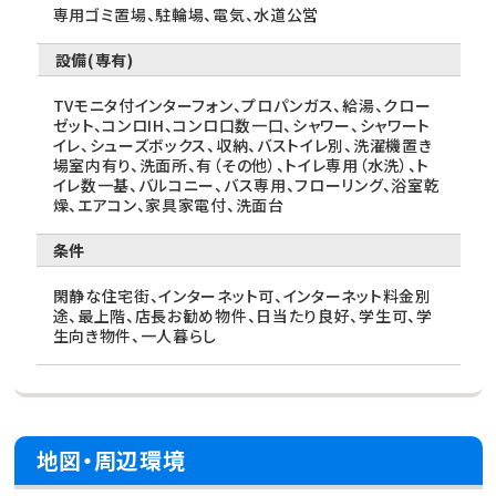
専用ゴミ置場、駐輪場、電気、水道公営
設備(専有)
TVモニタ付インターフォン、プロパンガス、給湯、クロー
ゼット、コンロIH、コンロ口数一口、シャワー、シャワート
イレ、シューズボックス、収納、バストイレ別、洗濯機置き
場室内有り、洗面所、有（その他）、トイレ専用（水洗）、ト
イレ数一基、バルコニー、バス専用、フローリング、浴室乾
燥、エアコン、家具家電付、洗面台
条件
閑静な住宅街、インターネット可、インターネット料金別
途、最上階、店長お勧め物件、日当たり良好、学生可、学
生向き物件、一人暮らし
地図・周辺環境