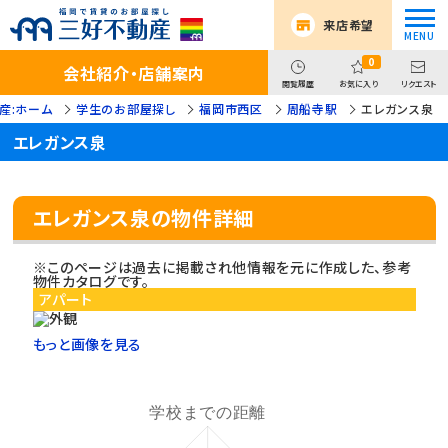
来店希望
0
会社紹介・店舗案内
閲覧履歴
お気に入り
リクエスト
産:ホーム
学生のお部屋探し
福岡市西区
周船寺駅
エレガンス泉
エレガンス泉
エレガンス泉の物件詳細
※このページは過去に掲載され他情報を元に作成した、参考
物件カタログです。
アパート
もっと画像を見る