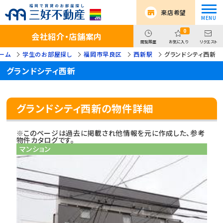
来店希望
0
会社紹介・店舗案内
閲覧履歴
お気に入り
リクエスト
ーム
学生のお部屋探し
福岡市早良区
西新駅
グランドシティ西新
グランドシティ西新
グランドシティ西新の物件詳細
※このページは過去に掲載され他情報を元に作成した、参考
物件カタログです。
マンション