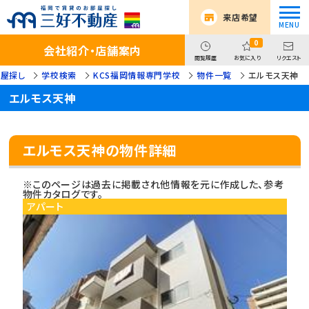
来店希望
0
会社紹介・店舗案内
閲覧履歴
お気に入り
リクエスト
屋探し
学校検索
KCS福岡情報専門学校
物件一覧
エルモス天神
エルモス天神
エルモス天神の物件詳細
※このページは過去に掲載され他情報を元に作成した、参考
物件カタログです。
アパート