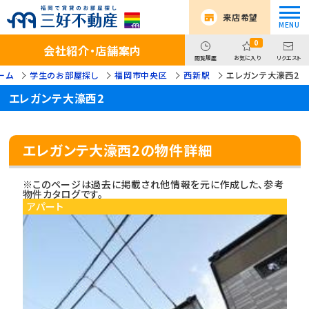
来店希望
0
会社紹介・店舗案内
閲覧履歴
お気に入り
リクエスト
ーム
学生のお部屋探し
福岡市中央区
西新駅
エレガンテ大濠西2
エレガンテ大濠西2
エレガンテ大濠西2の物件詳細
※このページは過去に掲載され他情報を元に作成した、参考
物件カタログです。
アパート