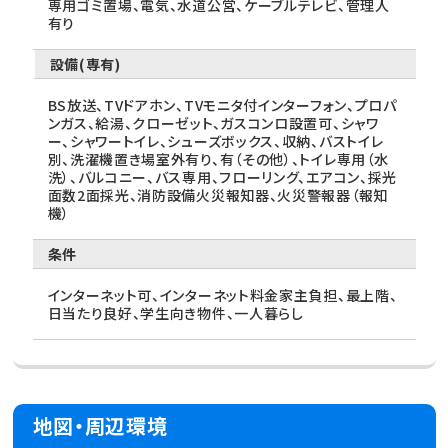
専用ゴミ置場、電気、水道公営、ケーブルテレビ、管理人
有り
設備(専有)
BS放送、TVドアホン、TVモニタ付インターフォン、プロパ
ンガス、給湯、クローゼット、ガスコンロ設置可、シャワ
ー、シャワートイレ、シューズボックス、収納、バストイレ
別、洗濯機置き場室外有り、有（その他）、トイレ専用（水
洗）、バルコニー、バス専用、フローリング、エアコン、採光
面数2面採光、消防設備火災報知器、火災警報器（報知
機）
条件
インターネット可、インターネット料金家主負担、最上階、
日当たり良好、学生向き物件、一人暮らし
地図・周辺環境