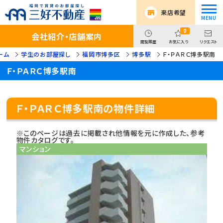
来店希望
0
会社紹介・店舗案内
閲覧履歴
お気に入り
リクエスト
ーム
学生のお部屋探し
福岡市博多区
博多駅
Ｆ・ＰＡＲＣ博多駅南
Ｆ・ＰＡＲＣ博多駅南
Ｆ・ＰＡＲＣ博多駅南の物件詳細
※このページは過去に掲載され他情報を元に作成した、参考
物件カタログです。
マンション