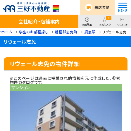
来店希望
0
会社紹介・店舗案内
閲覧履歴
お気に入り
リクエスト
:ホーム
学生のお部屋探し
糟屋郡志免町
須恵駅
リヴェール志免
リヴェール志免
リヴェール志免の物件詳細
※このページは過去に掲載され他情報を元に作成した、参考
物件カタログです。
マンション