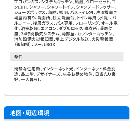
プロパンガス、システムキッチン、給湯、クローゼット、コ
ンロIH、シャワー、シャワートイレ、シャンプードレッサー、
シューズボックス、収納、照明、バストイレ別、洗濯機置き
場室内有り、洗面所、独立洗面台、トイレ専用（水洗）、バ
ルコニー、複層ガラス、バス専用、フローリング、オール電
化、浴室乾燥、エアコン、ダブルロック、脱衣所、暖房便
座、24時間換気システム、角部屋、カウンターキッチン、
消防設備火災報知器、地上デジタル放送、火災警報器
（報知機）、メールBOX
条件
閑静な住宅街、インターネット光、インターネット料金別
途、最上階、デザイナーズ、店長お勧め物件、日当たり良
好、一人暮らし
地図・周辺環境