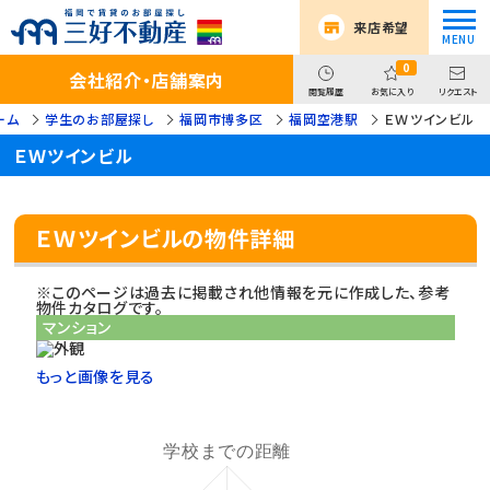
来店希望
0
会社紹介・店舗案内
閲覧履歴
お気に入り
リクエスト
ーム
学生のお部屋探し
福岡市博多区
福岡空港駅
ＥＷツインビル
ＥＷツインビル
ＥＷツインビルの物件詳細
※このページは過去に掲載され他情報を元に作成した、参考
物件カタログです。
マンション
もっと画像を見る