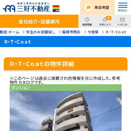
来店希望
0
会社紹介・店舗案内
閲覧履歴
お気に入り
リクエスト
動産:ホーム
学生のお部屋探し
福岡市西区
今宿駅
Ｒ・Ｔ・Ｃｏａｔ
Ｒ・Ｔ・Ｃｏａｔ
Ｒ・Ｔ・Ｃｏａｔの物件詳細
※このページは過去に掲載され他情報を元に作成した、参考
物件カタログです。
マンション