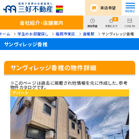
来店希望
0
会社紹介・店舗案内
閲覧履歴
お気に入り
リクエスト
ホーム
学生のお部屋探し
福岡市東区
香椎駅
サンヴィレッジ香椎
サンヴィレッジ香椎
サンヴィレッジ香椎の物件詳細
※このページは過去に掲載され他情報を元に作成した、参考
物件カタログです。
アパート