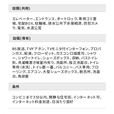
設備(共用)
エレベーター、エントランス、オートロック、専用ゴミ置
場、宅配BOX、駐輪場、排水公共下水接続済、防犯カメ
ラ、電気、水道公営
設備(専有)
BS放送、TVドアホン、TVモニタ付インターフォン、プロパ
ンガス、給湯、クローゼット、ガスコンロ設置可、シャワ
ー、シャワートイレ、シューズボックス、収納、バストイレ
別、洗濯機置き場室内有り、洗面所、独立洗面台、トイレ
専用（水洗）、トイレ数一基、バルコニー、バス専用、フロ
ーリング、エアコン、大型シューズボックス、脱衣所、洗面
台、角部屋
条件
コンビニまで３分以内、閑静な住宅街、インターネット可、
インターネット料金別途、日当たり良好