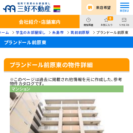
来店希望
0
会社紹介・店舗案内
閲覧履歴
お気に入り
リクエスト
ホーム
学生のお部屋探し
糸島市
筑前前原駅
プランドール前原東
プランドール前原東
プランドール前原東の物件詳細
※このページは過去に掲載され他情報を元に作成した、参考
物件カタログです。
マンション