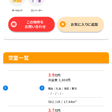
オートロック
エレベーター
この物件を
お気に入りに追加
お問い合わせ
空室一覧
3.9
万円
共益費
3,000円
敷金 / 礼金 / 保証 / 敷引
- / - / - / -
502 /
1R
/
17.04m²
3.7
万円