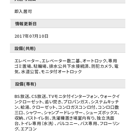
即入居可
情報更新日
2017年07月10日
設備(共用)
エレベーター、エレベーター数二基、オートロック、専用
ゴミ置場、駐輪場、排水公共下水接続済、防犯カメラ、電
気、水道公営、モニタ付オートロック
設備(専有)
BS放送、CS放送、TVモニタ付インターフォン、ウォークイ
ンクローゼット、追い焚き、プロパンガス、システムキッチ
ン、給湯、クローゼット、コンロガスコンロ付、コンロ口数
三口、シャワー、シャンプードレッサー、シューズボックス、
収納、バストイレ別、洗濯機置き場室内有り、独立洗面
台、トイレ専用（水洗）、バルコニー、バス専用、フローリン
グ、エアコン