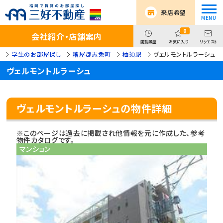
来店希望
0
会社紹介・店舗案内
閲覧履歴
お気に入り
リクエスト
学生のお部屋探し
糟屋郡志免町
柚須駅
ヴェルモントルラーシュ
ヴェルモントルラーシュ
ヴェルモントルラーシュの物件詳細
※このページは過去に掲載され他情報を元に作成した、参考
物件カタログです。
マンション