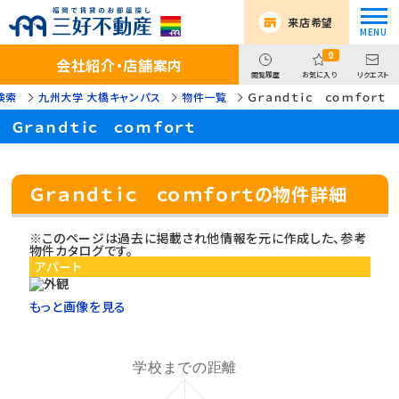
来店希望
0
会社紹介・店舗案内
閲覧履歴
お気に入り
リクエスト
検索
九州大学 大橋キャンパス
物件一覧
Ｇｒａｎｄｔｉｃ ｃｏｍｆｏｒｔ
Ｇｒａｎｄｔｉｃ ｃｏｍｆｏｒｔ
Ｇｒａｎｄｔｉｃ ｃｏｍｆｏｒｔの物件詳細
※このページは過去に掲載され他情報を元に作成した、参考
物件カタログです。
アパート
もっと画像を見る